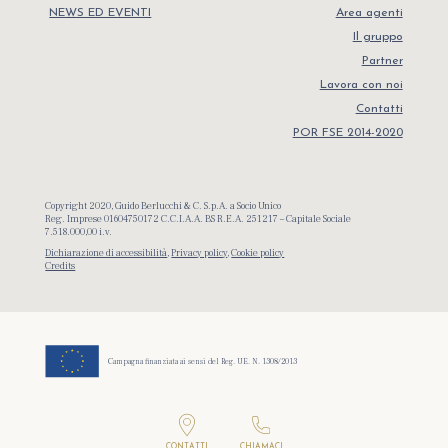
NEWS ED EVENTI
Area agenti
Il gruppo
Partner
Lavora con noi
Contatti
POR FSE 2014-2020
Copyright 2020, Guido Berlucchi & C. S.p.A. a Socio Unico
Reg. Imprese 01604750172 C.C.I.A.A. BS R.E.A. 251217 – Capitale Sociale
7.518.000,00 i.v.
Dichiarazione di accessibilità
,
Privacy policy
,
Cookie policy
Credits
Campagna finanziata ai sensi del Reg. UE. N. 1308/2013
Bevete
in modo responsabile
CONTATTI
CHIAMACI