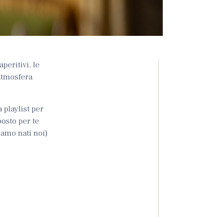
peritivi, le
’atmosfera
la playlist per
posto per te
siamo nati noi)