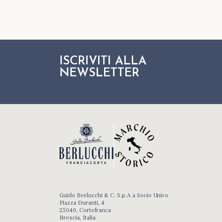
ISCRIVITI ALLA
NEWSLETTER
Guido Berlucchi & C. S.p.A a Socio Unico
Piazza Duranti, 4
25040, Cortefranca
Brescia, Italia