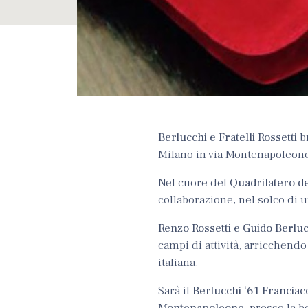
Berlucchi e Fratelli Rossetti
br
Milano in via Montenapoleone
Nel cuore del
Quadrilatero d
collaborazione, nel solco di u
Renzo Rossetti e Guido Berlu
campi di attività, arricchend
italiana.
Sarà il
Berlucchi ‘61 Franciac
Montenapoleone
, presso la b