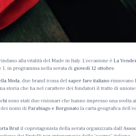
indano alla vitalità del Made in Italy. L’occasione è
L
a
Vende
 1, in programma nella serata di
giovedì 12 ottobre
.
ella Moda
, due brand icona del
saper fare italiano
rinnovano l
na storia che ha nel carattere dei fondatori il tratto di unione
cchi
sono stati due visionari che hanno impresso una svolta ai 
o dei nomi di
Parabiago e Borgonato
la carta geografica dell’
orta Brut
il coprotagonista della serata organizzata dall’
Assoc
outique dei Fratelli per antonomasia della “scarpa” italiana.