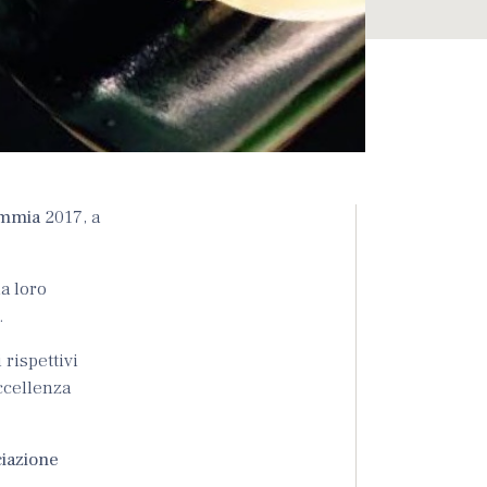
mmia
2017, a
a loro
.
rispettivi
eccellenza
iazione