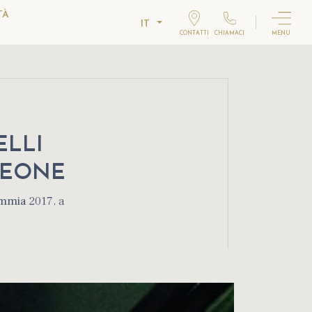
TÀ
IT
CONTATTI
CHIAMACI
MENU
ELLI
LEONE
mmia
2017, a