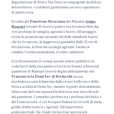
degustazione di Brut e Pas Dosé accompagnati da delizie
del territorio, i visitatori gusteranno un vero capolavoro
di pasticceria.
Si tratta del
Panettone Bresciano
del Maestro
Iginio
Massari
, trionfo di ricerca pasticcera riconoscibile dai
vivi profumi di vaniglia, agrumi e burro. All’assaggio,
rivela la pronunciata aromaticità delle mandorle baresi
che lo ricoprono, la leggerezza garantita dalle 52 ore di
lievitazione, la freschezza degli agrumi: l’arancia
candita, l’uvetta australiana, il cedro calabrese.
Il richiestissimo (è ormai usuale vedere pubblico in
coda fuori dalla sua pasticceria in via Veneto a Brescia)
panettone di Massari troverà degno abbinamento nel
Franciacorta Demi Sec di Berlucchi
: la sua
morbidezza sarà bilanciata dalle vivaci bollicine e dalla
fresca acidità di Demi Sec, mentre il gusto delicatamente
abboccato del vino sposerà la dolcezza mai stucchevole
del panettone. Connubio perfetto tra i profumi del dolce e
del Franciacorta, il cui bouquet fluttua tra ricordi di mela
gialla, frutta esotica e agrumi. Un’esperienza
polisensoriale che rende il wine tour ancora più