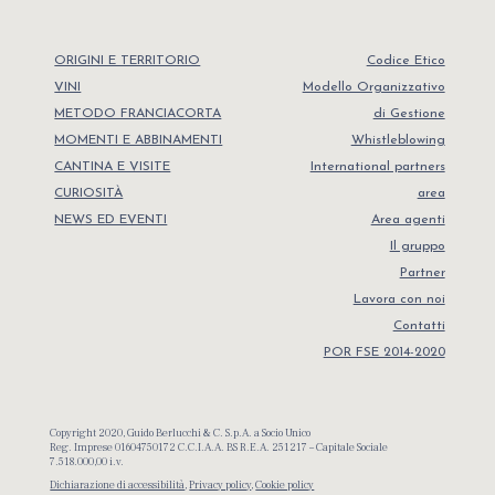
ORIGINI E TERRITORIO
Codice Etico
VINI
Modello Organizzativo
METODO FRANCIACORTA
di Gestione
MOMENTI E ABBINAMENTI
Whistleblowing
CANTINA E VISITE
International partners
CURIOSITÀ
area
NEWS ED EVENTI
Area agenti
Il gruppo
Partner
Lavora con noi
Contatti
POR FSE 2014-2020
Copyright 2020, Guido Berlucchi & C. S.p.A. a Socio Unico
Reg. Imprese 01604750172 C.C.I.A.A. BS R.E.A. 251217 – Capitale Sociale
7.518.000,00 i.v.
Dichiarazione di accessibilità
,
Privacy policy
,
Cookie policy