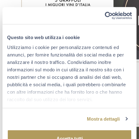
Questo sito web utilizza i cookie
Utilizziamo i cookie per personalizzare contenuti ed
annunci, per fornire funzionalità dei social media e per
analizzare il nostro traffico. Condividiamo inoltre
informazioni sul modo in cui utilizza il nostro sito con i
Complessità ed eccezionale longevità hanno valso a
nostri partner che si occupano di analisi dei dati web,
Palazzo Lana Extrême Riserva 2007
il
Best Italian
pubblicità e social media, i quali potrebbero combinarle
Wine Award
, sancendone l’ingresso tra i migliori 50 vini
con altre informazioni che ha fornito loro o che hanno
del nostro Paese. La giuria, capitanata dai creatori del
raccolto dal suo utilizzo dei loro servizi.
premio Luca Gardini e Andrea Grignaffini, ha selezionato
i top wine dopo una degustazione alla cieca condotta su
300 etichette provenienti dai migliori produttori d’Italia.
Mostra dettagli
Accetta tutti