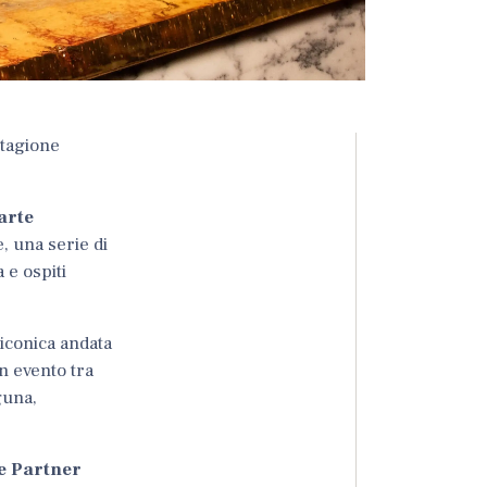
stagione
arte
, una serie di
 e ospiti
 iconica andata
n evento tra
guna,
e Partner