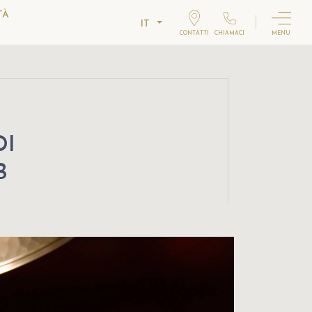
TÀ
IT
CONTATTI
CHIAMACI
MENU
DI
B