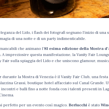
leganza del Lido, i flash dei fotografi segnano l’inizio di una 
magia di una notte e di un party indimenticabile.
mmancabili che animano l’
81 esima edizione della Mostra d’
a
. A impreziosire questa manifestazione, la Vanity Fair Lounge
ty Fair sulla spiaggia del Lido e che uniscono glamour, musica
ir durante la Mostra di Venezia è il
Vanity Fair Club
, una festa
alazzina Grassi, boutique hotel affacciato sul Canal Grande. U
incontri e balli fino a notte fonda con i talenti presenti in La
 Cinema.
si perfetto per un evento così magico.
Berlucchi
è stato
Win