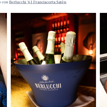
b con
Berlucchi ’61 Franciacorta Satèn
.