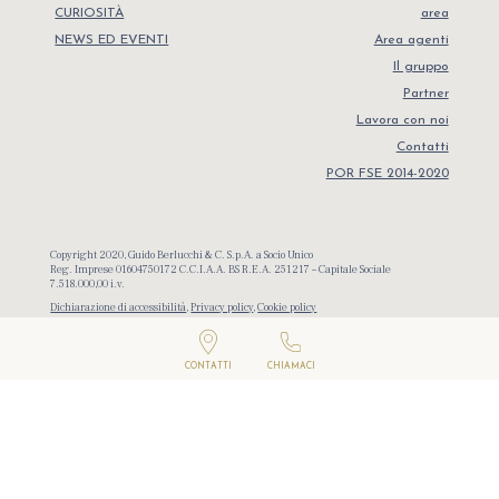
CURIOSITÀ
area
NEWS ED EVENTI
Area agenti
Il gruppo
Partner
Lavora con noi
Contatti
POR FSE 2014-2020
Copyright 2020, Guido Berlucchi & C. S.p.A. a Socio Unico
Reg. Imprese 01604750172 C.C.I.A.A. BS R.E.A. 251217 – Capitale Sociale
7.518.000,00 i.v.
Dichiarazione di accessibilità
,
Privacy policy
,
Cookie policy
Credits
CONTATTI
CHIAMACI
Campagna finanziata ai sensi del Reg. UE. N. 1308/2013