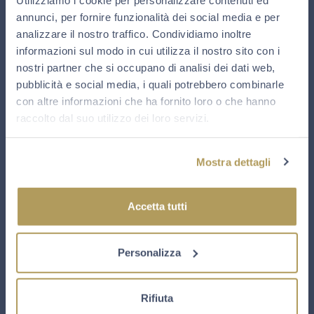
equivalente a 6.600 bottiglie a ettaro.
annunci, per fornire funzionalità dei social media e per
analizzare il nostro traffico. Condividiamo inoltre
informazioni sul modo in cui utilizza il nostro sito con i
VINIFICAZIONE
Spremitura soffice e progressiva dei grappoli con
nostri partner che si occupano di analisi dei dati web,
frazionamento dei mosti; fermentazione alcolica in tini
pubblicità e social media, i quali potrebbero combinarle
d’acciaio.
con altre informazioni che ha fornito loro o che hanno
raccolto dal suo utilizzo dei loro servizi.
MATURAZIONE
Preparazione della cuvée nella primavera successiva alla
Mostra dettagli
vendemmia, con l’apporto del 10% di vini di riserva
affinati in barriques e tonneaux. Seconda fermen- tazione
in bottiglia e successivo affinamento a contatto con i
Accetta tutti
propri lieviti per almeno 24 mesi, seguito da altri due
mesi dopo la sboccatura. La minor sovrappressione in
bottiglia (5 atm finali), caratteristica della tipologia Satèn,
Personalizza
conferisce elegante cremosità.
Rifiuta
DOSAGGIO