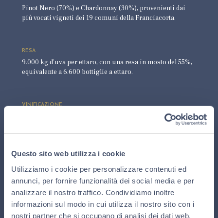
Pinot Nero (70%) e Chardonnay (30%), provenienti dai
più vocati vigneti dei 19 comuni della Franciacorta.
RESA
9.000 kg d’uva per ettaro, con una resa in mosto del 55%,
equivalente a 6.600 bottiglie a ettaro.
VINIFICAZIONE
Spremitura soffice e progressiva dei grappoli con
frazionamento dei mosti; fermentazione alcolica in tini
d’acciaio.
La macerazione per alcune ore del Pinot Nero a contatto
Questo sito web utilizza i cookie
con le bucce (macerazione in rosa) dona colore e
profumi tipici della varietà.
Utilizziamo i cookie per personalizzare contenuti ed
annunci, per fornire funzionalità dei social media e per
analizzare il nostro traffico. Condividiamo inoltre
MATURAZIONE
informazioni sul modo in cui utilizza il nostro sito con i
Preparazione della cuvée nella primavera successiva alla
nostri partner che si occupano di analisi dei dati web,