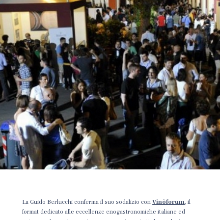
La Guido Berlucchi conferma il suo sodalizio con
Vinòforum
, il
format dedicato alle eccellenze enogastronomiche italiane ed