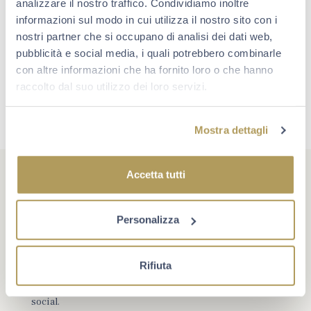
analizzare il nostro traffico. Condividiamo inoltre
informazioni sul modo in cui utilizza il nostro sito con i
nostri partner che si occupano di analisi dei dati web,
pubblicità e social media, i quali potrebbero combinarle
con altre informazioni che ha fornito loro o che hanno
raccolto dal suo utilizzo dei loro servizi.
Mostra dettagli
Accetta tutti
Personalizza
#berlucchimoments
Che cosa rende un momento unico? A volte è un evento,
Rifiuta
oppure un traguardo. Più spesso è la compagnia giusta e
la voglia di star bene insieme. Scopri Berlucchi sui
social.