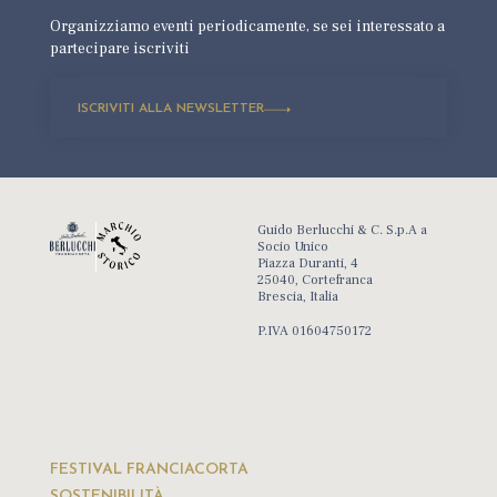
Organizziamo eventi periodicamente,
se sei interessato a
partecipare iscriviti
ISCRIVITI ALLA NEWSLETTER
Guido Berlucchi & C. S.p.A a
Socio Unico
Piazza Duranti, 4
25040, Cortefranca
Brescia, Italia
P.IVA 01604750172
FESTIVAL FRANCIACORTA
SOSTENIBILITÀ