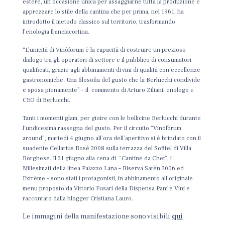
estere, un’occasione unica per assaggiarne tutta la produzione e
apprezzare lo stile della cantina che per prima, nel 1961, ha
introdotto il metodo classico sul territorio, trasformando
l’enologia franciacortina.
“L’unicità di Vinòforum è la capacità di costruire un prezioso
dialogo tra gli operatori di settore e il pubblico di consumatori
qualificati, grazie agli abbinamenti di vini di qualità con eccellenze
gastronomiche. Una filosofia del gusto che la Berlucchi condivide
e sposa pienamente” – il commento di Arturo Ziliani, enologo e
CEO di Berlucchi.
Tanti i momenti glam, per gioire con le bollicine Berlucchi durante
l'undicesima rassegna del gusto. Per il circuito “Vinofòrum
around”, martedì 4 giugno all’ora dell’aperitivo si è brindato con il
suadente Cellarius Rosé 2008 sulla terrazza del Sofitel di Villa
Borghese. Il 21 giugno alla cena di “Cantine da Chef”, i
Millesimati della linea Palazzo Lana – Riserva Satèn 2006 ed
Extrême – sono stati i protagonisti, in abbinamento all’originale
menu proposto da Vittorio Fusari della Dispensa Pani e Vini e
raccontato dalla blogger Cristiana Lauro.
Le immagini della manifestazione sono visibili
qui
.