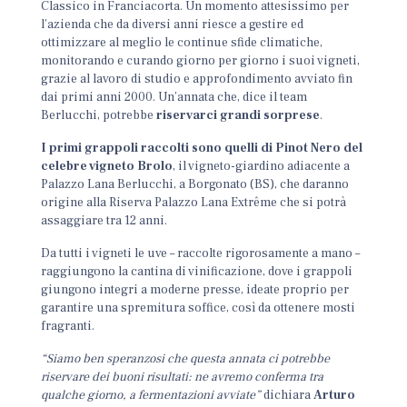
Classico in Franciacorta. Un momento attesissimo per
l’azienda che da diversi anni riesce a gestire ed
ottimizzare al meglio le continue sfide climatiche,
monitorando e curando giorno per giorno i suoi vigneti,
grazie al lavoro di studio e approfondimento avviato fin
dai primi anni 2000. Un’annata che, dice il team
Berlucchi, potrebbe
riservarci
grandi sorprese
.
I primi grappoli raccolti sono quelli di Pinot Nero del
celebre vigneto Brolo
, il vigneto-giardino adiacente a
Palazzo Lana Berlucchi, a Borgonato (BS), che daranno
origine alla Riserva Palazzo Lana Extrême che si potrà
assaggiare tra 12 anni.
Da tutti i vigneti le uve – raccolte rigorosamente a mano –
raggiungono la cantina di vinificazione, dove i grappoli
giungono integri a moderne presse, ideate proprio per
garantire una spremitura soffice, così da ottenere mosti
fragranti.
“Siamo ben speranzosi che questa annata ci potrebbe
riservare dei buoni risultati: ne avremo conferma tra
qualche giorno, a fermentazioni avviate”
dichiara
Arturo