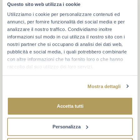
Questo sito web utilizza i cookie
Festival Franciacorta in
Utilizziamo i cookie per personalizzare contenuti ed
Cantina 2021
annunci, per fornire funzionalità dei social media e per
analizzare il nostro traffico. Condividiamo inoltre
Agosto 25, 2021
informazioni sul modo in cui utilizza il nostro sito con i
Taste the flavours, live the land
nostri partner che si occupano di analisi dei dati web,
pubblicità e social media, i quali potrebbero combinarle
SCOPRI
con altre informazioni che ha fornito loro o che hanno
raccolto dal suo utilizzo dei loro servizi.
Mostra dettagli
Accetta tutti
Personalizza