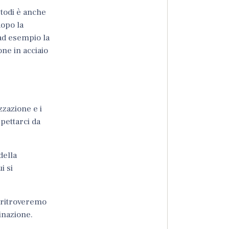
etodi è anche
dopo la
 ad esempio la
one in acciaio
zzazione e i
spettarci da
della
ui si
o ritroveremo
inazione.