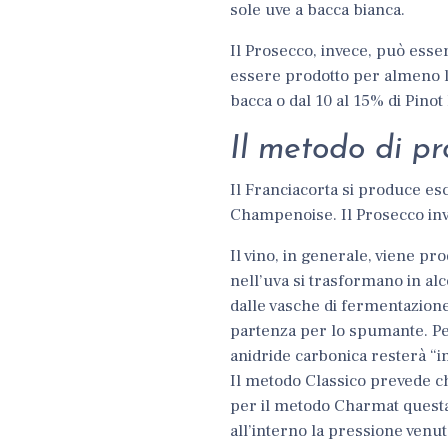
sole uve a bacca bianca.
Il Prosecco, invece, può esse
essere prodotto per almeno l’
bacca o dal 10 al 15% di Pino
Il metodo di p
Il Franciacorta si produce e
Champenoise
.
Il Prosecco in
Il vino, in generale, viene pr
nell’uva si trasformano in alc
dalle vasche di fermentazione
partenza per lo spumante. Pe
anidride carbonica resterà “int
Il
metodo Classico prevede ch
per il metodo Charmat questa 
all’interno la pressione venut