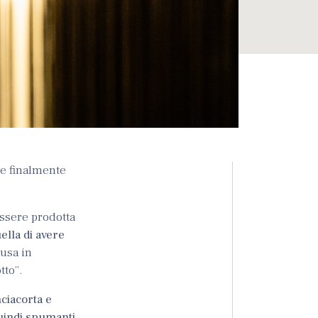
re finalmente
essere prodotta
ella di avere
iusa in
tto”.
ciacorta e
quindi spumanti