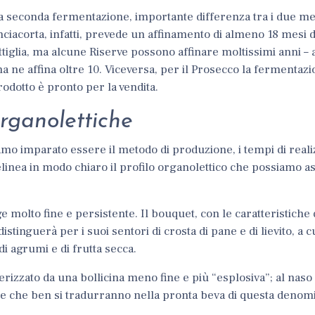
 la seconda fermentazione, importante differenza tra i due m
ciacorta, infatti, prevede un affinamento di almeno 18 mesi 
ttiglia, ma alcune Riserve possono affinare moltissimi anni –
 ne affina oltre 10. Viceversa, per il Prosecco la fermentazi
prodotto è pronto per la vendita.
organolettiche
amo imparato essere il metodo di produzione, i tempi di reali
i delinea in modo chiaro il profilo organolettico che possiamo a
e molto fine e persistente.
Il bouquet, con le caratteristiche 
 distinguerà per i suoi
sentori di crosta di pane e di lievito
, a c
di agrumi e di frutta secca
.
terizzato da una bollicina meno fine e più “esplosiva”; al nas
tate che ben si tradurranno nella pronta beva di questa denom