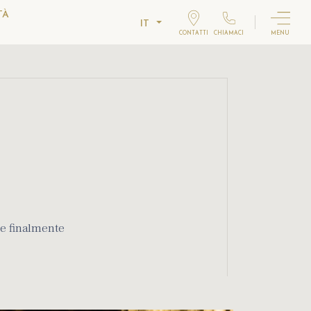
TÀ
IT
CONTATTI
CHIAMACI
MENU
E
re finalmente