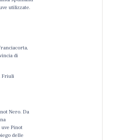
ve utilizzate.
Franciacorta
,
incia di
Friuli
inot Nero
. Da
una
 uve Pinot
piego delle