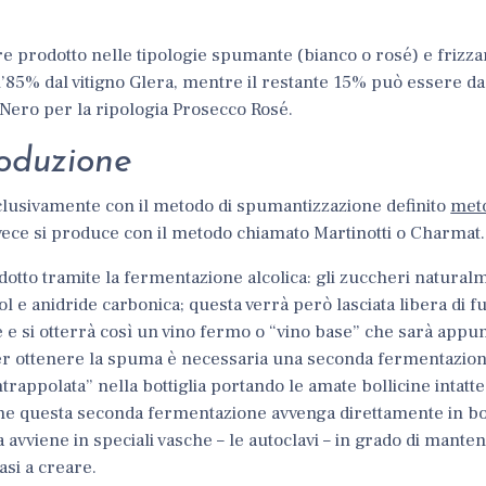
re prodotto nelle tipologie spumante (bianco o rosé) e frizza
85% dal vitigno Glera, mentre il restante 15% può essere da a
t Nero per la ripologia Prosecco Rosé.
roduzione
sclusivamente con il metodo di spumantizzazione definito
meto
vece si produce con il metodo chiamato Martinotti o Charmat.
odotto tramite la fermentazione alcolica: gli zuccheri natura
ol e anidride carbonica; questa verrà però lasciata libera di f
 e si otterrà così un vino fermo o “vino base” che sarà appun
r ottenere la spuma è necessaria una seconda fermentazione
rappolata” nella bottiglia portando le amate bollicine intatte 
e questa seconda fermentazione avvenga direttamente in bot
avviene in speciali vasche – le autoclavi – in grado di mante
asi a creare.