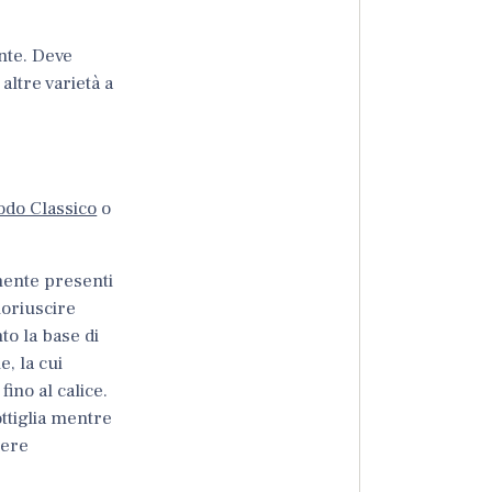
nte. Deve
ltre varietà a
do Classico
o
lmente presenti
uoriuscire
to la base di
, la cui
fino al calice.
tiglia
mentre
nere