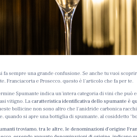
si fa sempre una grande confusione. Se anche tu vuoi scopri
e, Franciacorta e Prosecco, questo è l’articolo che fa per te.
ermine Spumante indica un’intera categoria di vini che può 
asi vitigno. La
caratteristica identificativa dello spumante è qu
este bollicine non sono altro che l’anidride carbonica racch
ne, quando si apre una bottiglia di spumante, al cosiddetto “bo
umanti troviamo, tra le altre, le
denominazioni d’origine Fran
osecco, essendo appunto denominazioni di origine, indicano 