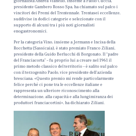
giornalista Andrea Vianello, insieme a Paolo Cuccia,
presidente Gambero Rosso Spa, ha chiamato sul palco i
vincitori dei Premi del Trentennale. Trentasei eccellenze,
suddivise in dodici categorie e selezionate con il
supporto di alcuni tra i più noti giornalisti
enogastronomici.
Per la categoria Vino, insieme a Jermann e Incisa della
Rocchetta (Sassicaia), è stato premiato Franco Ziliani,
presidente della Guido Berlucchi di Borgonato. Il “padre
del Franciacorta” – fu proprio lui a creare nel 1961 il
primo metodo classico del territorio – è salito sul palco
con il terzogenito Paolo, vice presidente dell’azienda
bresciana. «Questo premio mi rende particolarmente
felice perché ci pone tra le eccellenze italiane e
rappresenta un ulteriore riconoscimento alla
determinazione, alla capacità e alla lungimiranza dei
produttori franciacortini», ha dichiarato Ziliani.