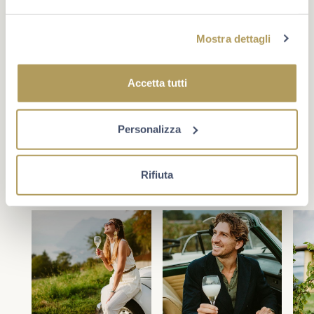
Mostra dettagli
#berlucchimoments
Che cosa rende un momento unico? A volte è un evento,
Accetta tutti
oppure un traguardo. Più spesso è la compagnia giusta e
la voglia di star bene insieme. Scopri Berlucchi sui
social.
Personalizza
Rifiuta