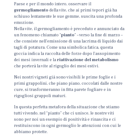
Paese e per il mondo intero, osservare il
germogliamento
della vite, che ai primi tepori già ha
schiuso lentamente le sue gemme, suscita una profonda
emozione.
Nella vite, il germogliamento è preceduto e annunciato da
un fenomeno chiamato “
pianto
” – verso la fine di marzo –
che consiste nell’emissione di una lacrima di liquido dai
tagli di potatura. Come una simbolica fatica, questa
goccia indica la raccolta delle forze dopo l’assopimento
dei mesi invernali e la
riattivazione del metabolismo
che porterà la vite al rigoglio dei mesi estivi.
Nei nostri vigneti già sono visibili le prime foglie e i
primi grappolini, che piano piano, coccolati dalle nostre
cure, si trasformeranno in fitta parete fogliare e in
rigogliosi grappoli maturi.
In questa perfetta metafora della situazione che stiamo
tutti vivendo, nel “pianto” che ci unisce, le nostre viti
sono per noi un esempio di positività e rinascita e ci
restituiscono in ogni germoglio le attenzioni con cui le
abbiamo protette.