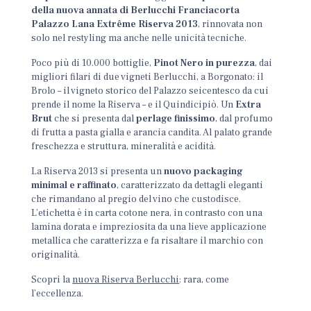
della nuova annata di Berlucchi Franciacorta
Palazzo Lana Extrême Riserva 2013
, rinnovata non
solo nel restyling ma anche nelle unicità tecniche.
Poco più di 10.000 bottiglie,
Pinot Nero in purezza
, dai
migliori filari di due vigneti Berlucchi, a Borgonato: il
Brolo – il vigneto storico del Palazzo seicentesco da cui
prende il nome la Riserva – e il Quindicipiò. Un
Extra
Brut
che si presenta dal
perlage finissimo
, dal profumo
di frutta a pasta gialla e arancia candita. Al palato grande
freschezza e struttura, mineralità e acidità.
La Riserva 2013 si presenta un
nuovo packaging
minimal e raffinato
, caratterizzato da dettagli eleganti
che rimandano al pregio del vino che custodisce.
L’etichetta è in carta cotone nera, in contrasto con una
lamina dorata e impreziosita da una lieve applicazione
metallica che caratterizza e fa risaltare il marchio con
originalità.
Scopri la
nuova Riserva Berlucchi
: rara, come
l’eccellenza.