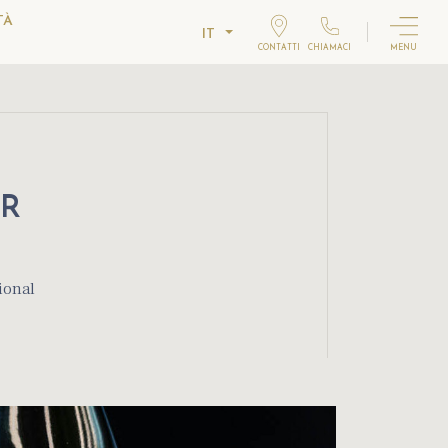
TÀ
IT
CONTATTI
CHIAMACI
MENU
ER
ional