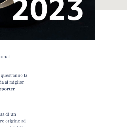
ional
a quest’anno la
da al miglior
pporter
asa di un
are origine ad