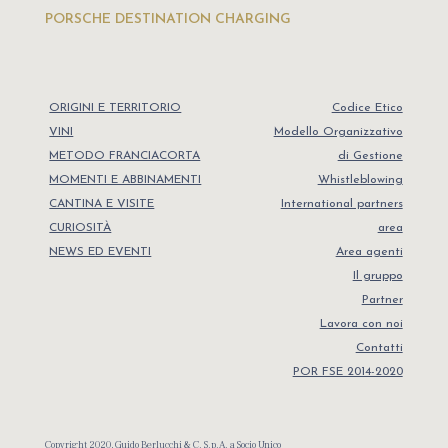
PORSCHE DESTINATION CHARGING
ORIGINI E TERRITORIO
Codice Etico
VINI
Modello Organizzativo
METODO FRANCIACORTA
di Gestione
MOMENTI E ABBINAMENTI
Whistleblowing
CANTINA E VISITE
International partners
CURIOSITÀ
area
NEWS ED EVENTI
Area agenti
Il gruppo
Partner
Lavora con noi
Contatti
POR FSE 2014-2020
Copyright 2020, Guido Berlucchi & C. S.p.A. a Socio Unico