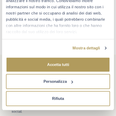
analizzare il nostro traffico. Condividiamo inoltre
informazioni sul modo in cui utilizza il nostro sito con i
nostri partner che si occupano di analisi dei dati web,
pubblicità e social media, i quali potrebbero combinarle
con altre informazioni che ha fornito loro o che hanno
raccolto dal suo utilizzo dei loro servizi.
Mostra dettagli
Accetta tutti
Personalizza
#berlucchimoments
Che cosa rende un momento unico? A volte è un evento,
Rifiuta
oppure un traguardo. Più spesso è la compagnia giusta e
la voglia di star bene insieme. Scopri Berlucchi sui
social.