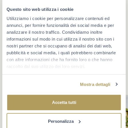
Questo sito web utilizza i cookie
Utilizziamo i cookie per personalizzare contenuti ed
annunci, per fornire funzionalità dei social media e per
#berlucchimoments
analizzare il nostro traffico. Condividiamo inoltre
informazioni sul modo in cui utilizza il nostro sito con i
Che cosa rende un momento unico? A volte è un evento,
nostri partner che si occupano di analisi dei dati web,
oppure un traguardo. Più spesso è la compagnia giusta e
la voglia di star bene insieme. Scopri Berlucchi sui
pubblicità e social media, i quali potrebbero combinarle
social.
con altre informazioni che ha fornito loro o che hanno
raccolto dal suo utilizzo dei loro servizi.
Mostra dettagli
Accetta tutti
Personalizza