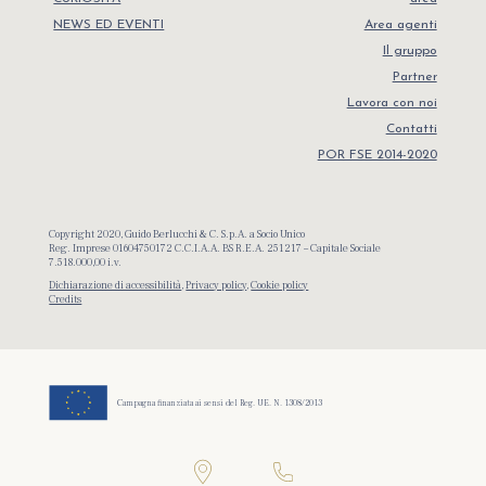
NEWS ED EVENTI
Area agenti
Il gruppo
Partner
Lavora con noi
Contatti
POR FSE 2014-2020
Copyright 2020, Guido Berlucchi & C. S.p.A. a Socio Unico
Reg. Imprese 01604750172 C.C.I.A.A. BS R.E.A. 251217 – Capitale Sociale
7.518.000,00 i.v.
Dichiarazione di accessibilità
,
Privacy policy
,
Cookie policy
Credits
Campagna finanziata ai sensi del Reg. UE. N. 1308/2013
Bevete
in modo responsabile