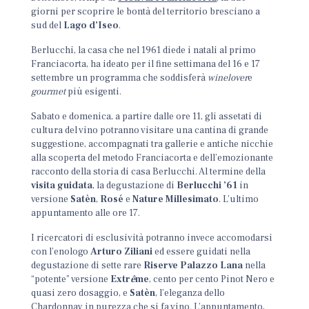
giorni per scoprire le bontà del territorio bresciano a
sud del
Lago d’Iseo
.
Berlucchi, la casa che nel 1961 diede i natali al primo
Franciacorta, ha ideato per il fine settimana del 16 e 17
settembre un programma che soddisferà
winelover
e
gourmet
più esigenti.
Sabato e domenica, a partire dalle ore 11, gli assetati di
cultura del vino potranno visitare una cantina di grande
suggestione, accompagnati tra gallerie e antiche nicchie
alla scoperta del metodo Franciacorta e dell’emozionante
racconto della storia di casa Berlucchi. Al termine della
visita guidata
, la degustazione di
Berlucchi ’61
in
versione
Satèn
,
Rosé
e
Nature Millesimato
. L’ultimo
appuntamento alle ore 17.
I ricercatori di esclusività potranno invece accomodarsi
con l’enologo
Arturo Ziliani
ed essere guidati nella
degustazione di sette rare
Riserve Palazzo Lana
nella
“potente” versione
Extr
ê
me
, cento per cento Pinot Nero e
quasi zero dosaggio, e
Satèn
, l’eleganza dello
Chardonnay in purezza che si fa vino. L’appuntamento,