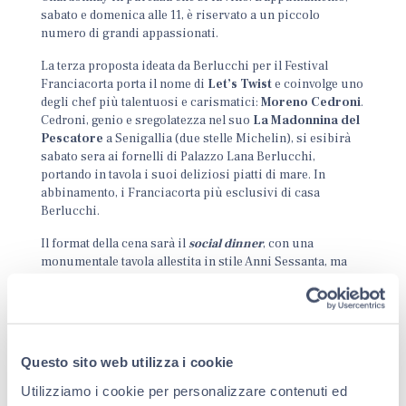
sabato e domenica alle 11, è riservato a un piccolo
numero di grandi appassionati.
La terza proposta ideata da Berlucchi per il Festival
Franciacorta porta il nome di
Let’s Twist
e coinvolge uno
degli chef più talentuosi e carismatici:
Moreno Cedroni
.
Cedroni, genio e sregolatezza nel suo
La Madonnina del
Pescatore
a Senigallia (due stelle Michelin), si esibirà
sabato sera ai fornelli di Palazzo Lana Berlucchi,
portando in tavola i suoi deliziosi piatti di mare. In
abbinamento, i Franciacorta più esclusivi di casa
Berlucchi.
Il format della cena sarà il
social dinner
, con una
monumentale tavola allestita in stile Anni Sessanta, ma
con un tocco contemporaneo. Anche i piatti di chef
Cedroni richiameranno la tradizione Sixties. Un mood
fresco, eclettico e “spigliato” che si ritrova nei Berlucchi
’61, Franciacorta dal taglio moderno ma figli di una lunga
tradizione.
Questo sito web utilizza i cookie
Utilizziamo i cookie per personalizzare contenuti ed