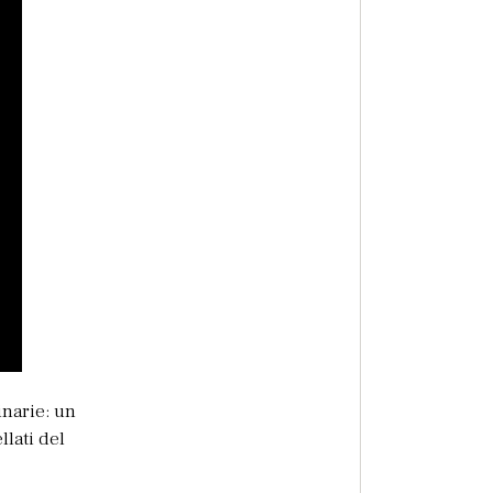
inarie: un
llati del