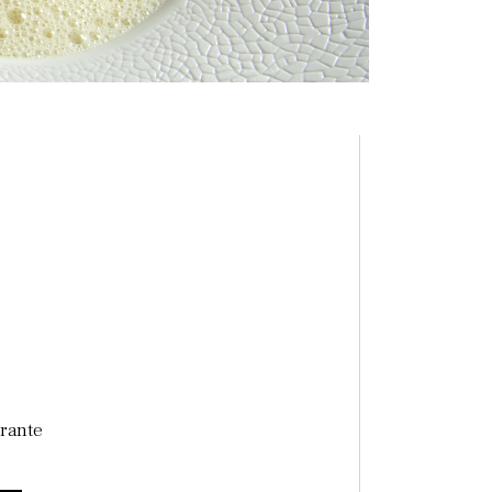
.
torante