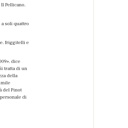
Il Pellicano,
 a soli quattro
, friggitelli e
009», dice
Si tratta di un
zza della
simile
à del Pinot
 personale di