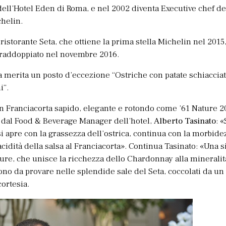
dell’Hotel Eden di Roma, e nel 2002 diventa Executive chef de 
chelin.
ristorante Seta, che ottiene la prima stella Michelin nel 2015,
 raddoppiato nel novembre 2016.
da merita un posto d’eccezione “Ostriche con patate schiacciate
i”.
un Franciacorta sapido, elegante e rotondo come ’61 Nature 2
 dal Food & Beverage Manager dell’hotel,
Alberto Tasinato
: «
si apre con la grassezza dell’ostrica, continua con la morbide
acidità della salsa al Franciacorta». Continua Tasinato: «Una 
ure, che unisce la ricchezza dello Chardonnay alla mineralit
sono da provare nelle splendide sale del Seta, coccolati da un
cortesia.