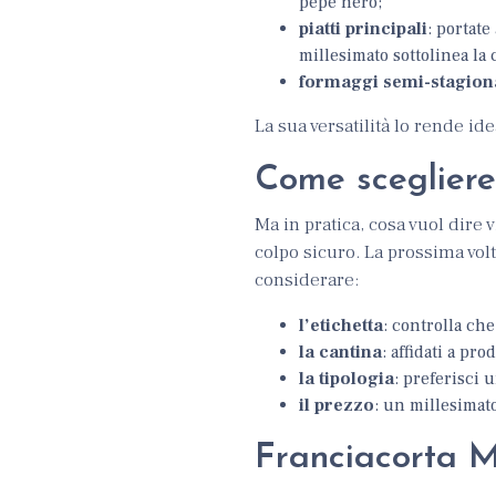
pepe nero;
piatti principali
: portate
millesimato sottolinea la 
formaggi semi-stagiona
La sua versatilità lo rende id
Come scegliere 
Ma in pratica, cosa vuol dire
colpo sicuro. La prossima vol
considerare:
l’etichetta
: controlla che
la cantina
: affidati a pr
la tipologia
: preferisci 
il prezzo
: un millesimato
Franciacorta Mi