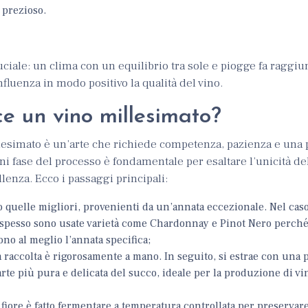
 prezioso.
uciale: un clima con un equilibrio tra sole e piogge fa raggiu
fluenza in modo positivo la qualità del vino.
e un vino millesimato?
lesimato è un’arte che richiede competenza, pazienza e una
i fase del processo è fondamentale per esaltare l’unicità de
llenza. Ecco i passaggi principali:
lo quelle migliori, provenienti da un’annata eccezionale. Nel cas
, spesso sono usate varietà come Chardonnay e Pinot Nero perch
tono al meglio l’annata specifica;
la raccolta è rigorosamente a mano. In seguito, si estrae con una 
parte più pura e delicata del succo, ideale per la produzione di vin
o fiore è fatto fermentare a temperatura controllata per preservar