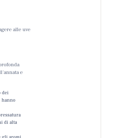
ngere alle uve
 profonda
ll’annata e
o dei
é hanno
pressatura
i di alta
e gli aromi