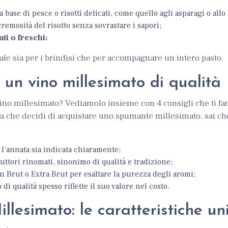
 a base di pesce o risotti delicati, come quello agli asparagi o allo 
cremosità del risotto senza sovrastare i sapori;
ti o freschi:
eale sia per i brindisi che per accompagnare un intero pasto.
un vino millesimato di qualità
 vino millesimato? Vediamolo insieme con 4 consigli che ti f
ta che decidi di acquistare uno spumante millesimato, sai ch
 l’annata sia indicata chiaramente;
oduttori rinomati, sinonimo di qualità e tradizione;
un Brut o Extra Brut per esaltare la purezza degli aromi;
 di qualità spesso riflette il suo valore nel costo.
llesimato: le caratteristiche un