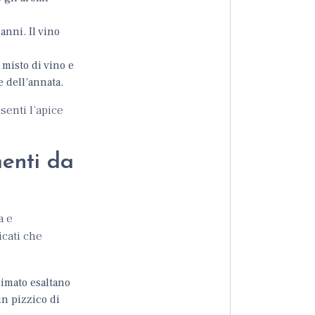
 anni. Il vino
misto di vino e
 dell’annata.
enti l’apice
enti da
a e
icati che
esimato esaltano
n pizzico di