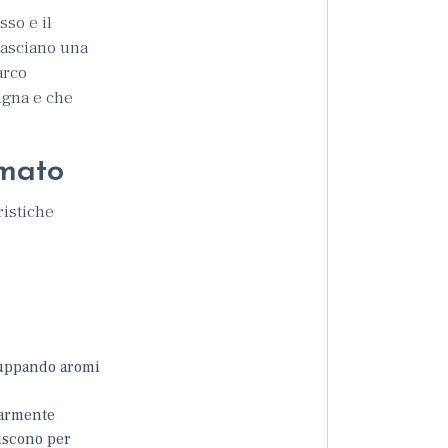
sso e il
 lasciano una
arco
igna e che
imato
ristiche
iluppando aromi
olarmente
niscono per