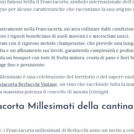
iù famosi brilla il Franciacorta, simbolo internazionale dell
ngue per alcune caratteristiche che raccontano la sua origine 
sivamente nella Franciacorta, un’area collinare dalle condizion
 dove i vigneti beneficiano di suoli morenici e microclimi unici;
zato con il rigoroso metodo champenoise, che prevede una lung
lia e un affinamento sui lieviti, garantendo complessità e profon
 da un bouquet con note di frutta matura, crosta di pane e fiori b
ge fine e persistente;
illesimato è una celebrazione del territorio e del sapere enol
ciacorta Berlucchi Vintage
, un vino che racchiude tutta la ma
la massima potenza il concetto di annata (
vintage
).
acorta Millesimati della cantina
e, i Franciacorta millesimati di Berlucchi sono un invito a ce