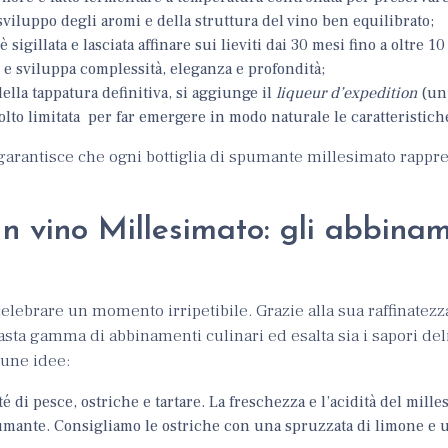
sviluppo degli aromi e della struttura del vino ben equilibrato;
a è sigillata e lasciata affinare sui lieviti dai 30 mesi fino a oltre 10
i e sviluppa complessità, eleganza e profondità;
della tappatura definitiva, si aggiunge il
liqueur d’expedition
(un 
to limitata per far emergere in modo naturale le caratteristiche
arantisce che ogni bottiglia di spumante millesimato rappres
 vino Millesimato: gli abbinam
celebrare un momento irripetibile. Grazie alla sua raffinatezz
vasta gamma di abbinamenti culinari ed esalta sia i sapori del
lcune idee:
té di pesce, ostriche e tartare. La freschezza e l’acidità del mill
pumante. Consigliamo le ostriche con una spruzzata di limone e u