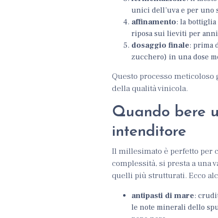
unici dell’uva e per uno 
affinamento
: la bottigli
riposa sui lieviti per ann
dosaggio finale
: prima 
zucchero) in una dose mol
Questo processo meticoloso g
della qualità vinicola.
Quando bere un
intenditore
Il millesimato è perfetto per 
complessità, si presta a una 
quelli più strutturati. Ecco a
antipasti di mare
: crudi
le note minerali dello s