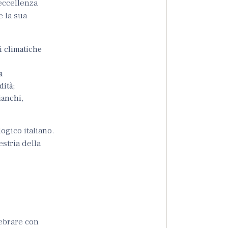
’eccellenza
e la sua
i climatiche
a
dità;
ianchi,
ogico italiano.
estria della
lebrare con