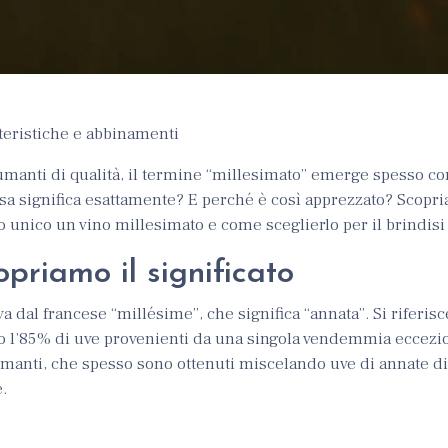
tteristiche e abbinamenti
umanti di qualità, il termine “millesimato” emerge spesso c
osa significa esattamente? E perché è così apprezzato? Scop
o unico un vino millesimato e come sceglierlo per il brindisi 
opriamo il significato
a dal francese “millésime”, che significa “annata”. Si riferisce
 l’85% di uve provenienti da una singola vendemmia eccezi
umanti, che spesso sono ottenuti miscelando uve di annate d
e.