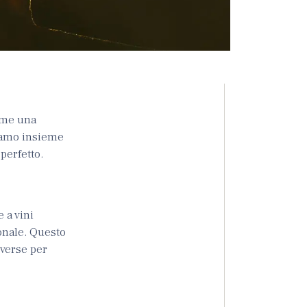
ome una
riamo insieme
perfetto.
 a vini
onale. Questo
iverse per