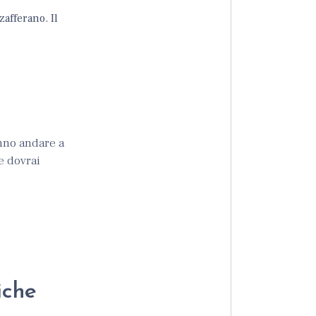
zafferano. Il
anno andare a
e dovrai
iche