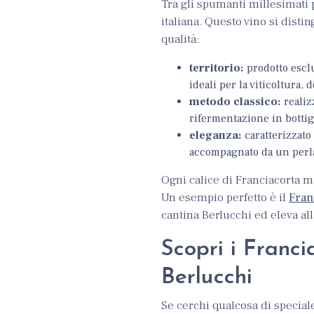
Tra gli spumanti millesimati p
italiana. Questo vino si disti
qualità:
territorio:
prodotto esclu
ideali per la viticoltura,
metodo classico:
realiz
rifermentazione in bottig
eleganza:
caratterizzato
accompagnato da un perla
Ogni calice di Franciacorta m
Un esempio perfetto è il
Fran
cantina Berlucchi ed eleva al
Scopri i Franci
Berlucchi
Se cerchi qualcosa di special