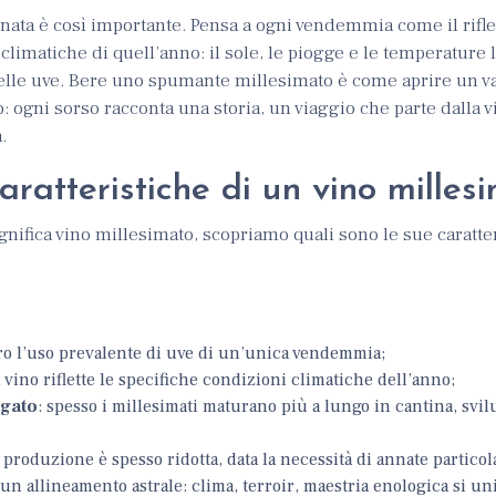
nnata è così importante. Pensa a ogni vendemmia come il rifle
e climatiche di quell’anno: il sole, le piogge e le temperature
delle uve. Bere uno spumante millesimato è come aprire un v
 ogni sorso racconta una storia, un viaggio che parte dalla v
.
aratteristiche di un vino milles
gnifica vino millesimato, scopriamo quali sono le sue caratte
ro l’uso prevalente di uve di un’unica vendemmia;
il vino riflette le specifiche condizioni climatiche dell’anno;
ngato
: spesso i millesimati maturano più a lungo in cantina, sv
ro produzione è spesso ridotta, data la necessità di annate partic
 un allineamento astrale: clima, terroir, maestria enologica si u