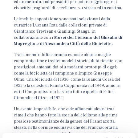
ed un
metodo
, indipensabili per potere raggiungere i
rispettivi traguardi di eccellenza, su strada ed in cantina.
I cimeli in esposizione sono stati selezionati dalla
curatrice Luciana Rota dalle collezioni private di
Gianfranco Trevisan e Gianluigi Stanga, in
collaborazione con i
Musei del Ciclismo del Ghisallo di
Magreglio e di Alessandria Città delle Biciclette.
Tra le memorabilia saranno esposte alcune maglie
campionissime e tredici modelli storici di biciclette, con
prestigiosi antenati dei più moderni prototipi di oggi:
come la bicicletta del campione olimpico Giuseppe
Olmo, una bicicletta del 1936, come la Bianchi Corsa del
1923 o la celeste di Fausto Coppi usata nel 1949, anno in
cui il Campionissimo ha vinto tutto e quella di Felice
Gimondi del Giro del 1974.
Un evento imperdibile, che vede affiancati alcuni tra i
cimeli che hanno fatto la storia del ciclismo alle prime
preziose testimonianze della genesi del Franciacorta
stesso, nella cornice esclusiva che del Franciacorta ha
visto nascere la prima bottiglia, ancora qui conservata.