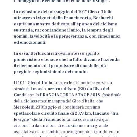
L’omaggio di Berlucchi a #FranciacortaStage”.
In occasione del passaggio del 101° Giro d’Italia
attraverso i vigneti della Franciacorta, Berlucchi
ospita una mostra dedicata all’epopea del ciclismo
su strada, raccontandone il mito, la tempra degli
uomini, la velocità e la perseveranza, con cimeli unici
ed emozionanti.
In essa, Berlucchi ritrova lo stesso spirito
pionieristico e tenace che ha fatto divenire l’azienda
il riferimento ed il propulsore di una delle più
pregiate regioni vinicole del mondo.
Il 101° Giro d’Italia,
una tra le più antiche corse su
strada del mondo,
arriva ad Iseo (BS) da Riva del
Garda
con la
FRANCIACORTA STAGE 2018
, fase finale
della diciassettesima tappa del Giro d’Italia, che
Mercoledì 23 Maggio
si concluderà con
uno
spettacolare circuito finale di 23,9 km, lanciato
“fra
le vigne” della Franciacorta.
La corsa arriva qui
circondata da un alone di entusiasmo, una grande
aspettativa ed un sentito coinvolgimento di pubblico, in