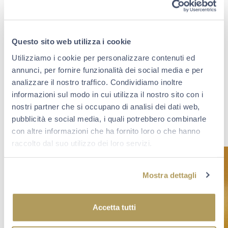
E poi immagini e parole, ricordi fotografici di campioni
pescati dagli archivi fotografici storici collezionati e
custoditi dai
Musei del Ghisallo e di Alessandria
, con
Questo sito web utilizza i cookie
amore quasi maniacale, perché i luoghi della memoria
del ciclismo possano vivere anche oltre le mura degli
Utilizziamo i cookie per personalizzare contenuti ed
allestimenti permanenti e siano un’attrattiva per tutti,
annunci, per fornire funzionalità dei social media e per
colpendo nel cuore anche di chi non è mai stato
analizzare il nostro traffico. Condividiamo inoltre
appassionato, ma che non dimenticherà mai l’emozione
di questi cimeli.
informazioni sul modo in cui utilizza il nostro sito con i
nostri partner che si occupano di analisi dei dati web,
Un’occasione unica per unire Sport, Cultura e Territorio
pubblicità e social media, i quali potrebbero combinarle
alla piacevolezza di un calice di grande Franciacorta.
con altre informazioni che ha fornito loro o che hanno
Prenota per una visita
raccolto dal suo utilizzo dei loro servizi.
Mostra dettagli
Accetta tutti