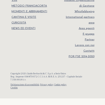
VINI
Modello Organizzativo
METODO FRANCIACORTA
di Gestione
MOMENTI E ABBINAMENTI
Whistleblowing
CANTINA E VISITE
International partners
CURIOSITÀ
area
NEWS ED EVENTI
Area agenti
Il gruppo
Partner
Lavora con noi
Contatti
POR FSE 2014-2020
Copyright 2020, Guido Berlucchi & C. S.p.A. a Socio Unico
Reg. Imprese 01604750172 C.C.I.A.A. BS R.E.A. 251217 – Capitale Sociale
7.518.000,00 i.v.
Dichiarazione di accessibilità
,
Privacy policy
,
Cookie policy
Credits