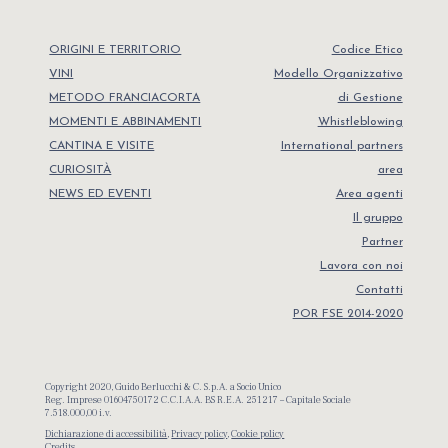
ORIGINI E TERRITORIO
Codice Etico
VINI
Modello Organizzativo
METODO FRANCIACORTA
di Gestione
MOMENTI E ABBINAMENTI
Whistleblowing
CANTINA E VISITE
International partners
CURIOSITÀ
area
NEWS ED EVENTI
Area agenti
Il gruppo
Partner
Lavora con noi
Contatti
POR FSE 2014-2020
Copyright 2020, Guido Berlucchi & C. S.p.A. a Socio Unico
Reg. Imprese 01604750172 C.C.I.A.A. BS R.E.A. 251217 – Capitale Sociale
7.518.000,00 i.v.
Dichiarazione di accessibilità
,
Privacy policy
,
Cookie policy
Credits