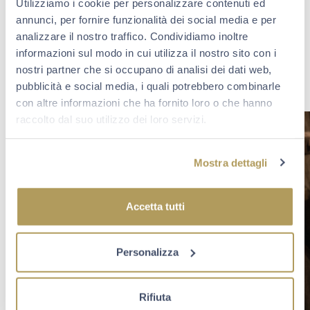
particolare tipologia di vino (es. Brut Satèn o Brut Rosé);
Utilizziamo i cookie per personalizzare contenuti ed
Satèn e Rosé definiscono una particolare tipologia di
annunci, per fornire funzionalità dei social media e per
Franciacorta
caratterizzata da un uvaggio ben preciso e
analizzare il nostro traffico. Condividiamo inoltre
un metodo produttivo definito dal disciplinare.
informazioni sul modo in cui utilizza il nostro sito con i
Se hai trovato interessante questo articolo e vuoi saperne
nostri partner che si occupano di analisi dei dati web,
di più sui nostri vini
iscriviti alla nostra newsletter
.
pubblicità e social media, i quali potrebbero combinarle
con altre informazioni che ha fornito loro o che hanno
raccolto dal suo utilizzo dei loro servizi.
Mostra dettagli
Accetta tutti
Personalizza
Rifiuta