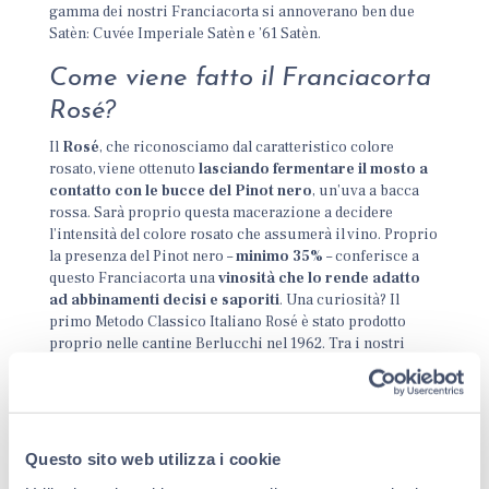
gamma dei nostri Franciacorta si annoverano ben due
Satèn: Cuvée Imperiale Satèn e ’61 Satèn.
Come viene fatto il Franciacorta
Rosé?
Il
Rosé
, che riconosciamo dal caratteristico colore
rosato, viene ottenuto
lasciando fermentare il mosto a
contatto con le bucce del Pinot nero
, un’uva a bacca
rossa. Sarà proprio questa macerazione a decidere
l’intensità del colore rosato che assumerà il vino. Proprio
la presenza del Pinot nero –
minimo 35%
– conferisce a
questo Franciacorta una
vinosità che lo rende adatto
ad abbinamenti decisi e saporiti
. Una curiosità? Il
primo Metodo Classico Italiano Rosé è stato prodotto
proprio nelle cantine Berlucchi nel 1962. Tra i nostri
Rosé annoveriamo: Cuvée Imperiale Max Rosé, ’61 Rosé,
’61 Nature Rosé.
In conclusione, possiamo dire che,
mentre Brut
definisce il dosaggio di zucchero all’interno di uno
Questo sito web utilizza i cookie
spumante
e quindi può essere abbinato anche ad una