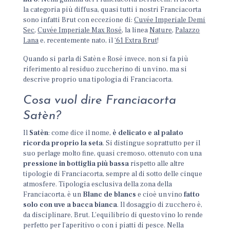
la categoria più diffusa, quasi tutti i nostri Franciacorta
sono infatti Brut con eccezione di:
Cuvée Imperiale Demi
Sec
,
Cuvée Imperiale Max Rosé
, la linea
Nature
,
Palazzo
Lana
e, recentemente nato, il
‘61 Extra Brut
!
Quando si parla di Satèn e Rosé invece, non si fa più
riferimento al residuo zuccherino di un vino, ma si
descrive proprio una tipologia di Franciacorta.
Cosa vuol dire Franciacorta
Satèn?
Il
Satèn
: come dice il nome,
è delicato e al palato
ricorda proprio la seta
. Si distingue soprattutto per il
suo perlage molto fine, quasi cremoso, ottenuto con una
pressione in bottiglia più bassa
rispetto alle altre
tipologie di Franciacorta, sempre al di sotto delle cinque
atmosfere. Tipologia esclusiva della zona della
Franciacorta, è un
Blanc de blancs
e cioè un vino
fatto
solo con uve a bacca bianca
. Il dosaggio di zucchero è,
da disciplinare, Brut. L’equilibrio di questo vino lo rende
perfetto per l’aperitivo o con i piatti di pesce. Nella