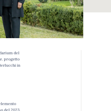
idarium del
e
, progetto
Berlucchi
in
 elemento
so del 2023,