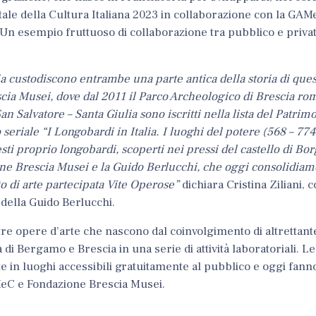
tale della Cultura Italiana 2023 in collaborazione con la
GAMe
 Un esempio fruttuoso di collaborazione tra pubblico e priva
ia custodiscono entrambe una parte antica della storia di quest
ia Musei, dove dal 2011 il Parco Archeologico di Brescia rom
Salvatore – Santa Giulia sono iscritti nella lista del Patri
seriale “I Longobardi in Italia. I luoghi del potere (568 – 774
resti proprio longobardi, scoperti nei pressi del castello di Bo
ne Brescia Musei e la Guido Berlucchi, che oggi consolidiamo
o di arte partecipata Vite Operose”
dichiara Cristina Ziliani, 
 della Guido Berlucchi.
tre opere d’arte che nascono dal coinvolgimento di altrettan
ttà di Bergamo e Brescia
in una serie di attività laboratoriali. 
 in luoghi accessibili gratuitamente al pubblico e oggi fann
MeC e Fondazione Brescia Musei.