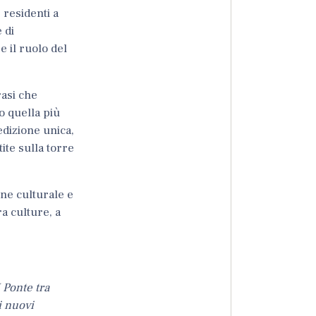
 residenti a
 di
e il ruolo del
rasi che
to quella più
edizione unica,
ite sulla torre
one culturale e
a culture, a
 Ponte tra
i nuovi