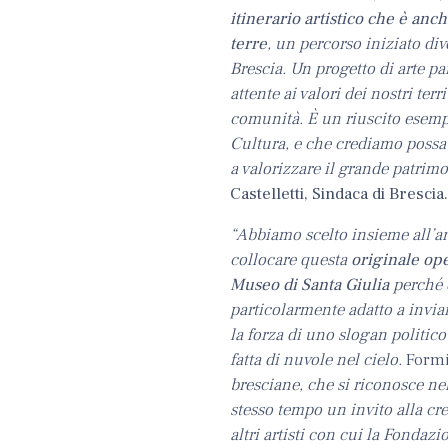
itinerario artistico che è anc
terre
, un percorso iniziato di
Brescia. Un progetto di arte pa
attente ai valori dei nostri terr
comunità. È un riuscito esempi
Cultura, e che crediamo possa
a valorizzare il grande patrimo
Castelletti, Sindaca di Brescia
“Abbiamo scelto insieme all’ar
collocare questa
originale op
Museo di Santa Giulia
perché q
particolarmente adatto a invia
la forza di uno slogan politic
fatta di nuvole nel cielo.
Form
bresciane, che si riconosce nel
stesso tempo un invito alla cre
altri artisti con cui la Fondaz