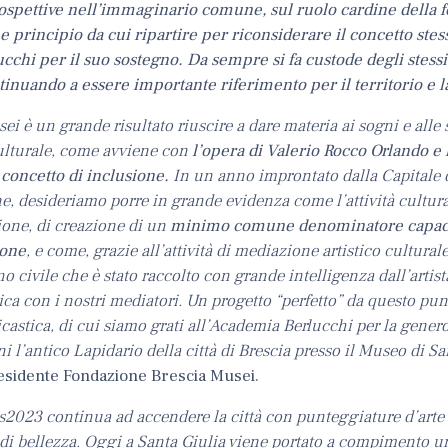
rospettive nell’immaginario comune, sul ruolo cardine della
me principio da cui ripartire per riconsiderare il concetto ste
cchi per il suo sostegno. Da sempre si fa custode degli stessi
nuando a essere importante riferimento per il territorio e la
i è un grande risultato riuscire a dare materia ai sogni e alle 
lturale, come avviene con
l’opera di Valerio Rocco Orlando e l
 concetto di inclusione.
In un anno improntato dalla Capitale 
ne, desideriamo porre in grande evidenza come l’attività cultur
ione, di creazione di un
minimo comune denominatore capace
sone
, e come, grazie all’attività di mediazione artistico culturale
 civile che è stato raccolto con grande intelligenza dall’artista
ica con i nostri mediatori. Un progetto “perfetto” da questo punt
icastica, di cui siamo grati all’Academia Berlucchi per la gene
 l’antico Lapidario della città di Brescia presso il Museo di Sa
esidente Fondazione Brescia Musei.
s2023 continua ad accendere la città con punteggiature d’arte 
, di bellezza. Oggi a Santa Giulia viene portato a compimento u