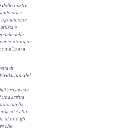
o delle nostre
vando ora a
 ma ugualmente
artista e
pitale della
 per continuare
menta
Laura
etta di
Viridarium del
ll’artista con
 una scritta
onio, quella
arda ed è allo
 di tutti gli
ere che