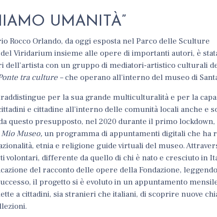
RMIAMO UMANITÀ”
rio Rocco Orlando, da oggi esposta nel Parco delle Sculture
l Viridarium insieme alle opere di importanti autori, è stata
ri dell’artista con un gruppo di
mediatori-artistico culturali d
Ponte tra culture –
che operano all’interno del museo di Santa
traddistingue per la sua grande multiculturalità e per la capac
ittadini e cittadine all’interno delle comunità locali anche e s
re da questo presupposto, nel 2020 durante il primo lockdown
l Mio Museo,
un programma di appuntamenti digitali che ha 
nazionalità, etnia e religione guide virtuali del museo. Attravers
volontari, differente da quello di chi è nato e cresciuto in Ita
ficazione del racconto delle opere della Fondazione, leggendo
 il successo, il progetto si è evoluto in un appuntamento mensil
e a cittadini, sia stranieri che italiani, di scoprire nuove chia
lezioni.