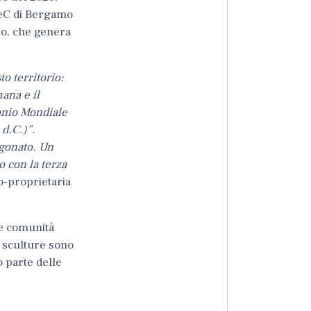
C di Bergamo
to, che genera
o territorio:
ana e il
monio Mondiale
 d.C.)”.
rgonato. Un
 con la terza
co-proprietaria
te comunità
Le sculture sono
o parte delle