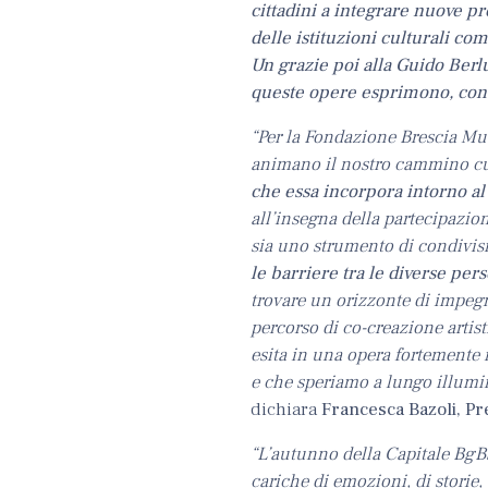
cittadini a integrare nuove p
delle istituzioni culturali co
Un grazie poi alla Guido Berlu
queste opere esprimono, conti
“Per la Fondazione Brescia Muse
animano il nostro cammino cu
che essa incorpora intorno al
all’insegna della partecipazio
sia uno strumento di condivis
le barriere tra le diverse per
trovare un orizzonte di impegno
percorso di co-creazione artist
esita in una opera fortemente 
e che speriamo a lungo illumini
dichiara
Francesca Bazoli, Pr
“L’autunno della Capitale BgB
cariche di emozioni, di storie