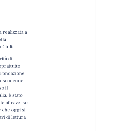
 realizzata a
ella
 Giulia.
ità di
oprattutto
,
Fondazione
reso alcune
o il
lia, è stato
le attraverso
e che oggi si
vi di lettura