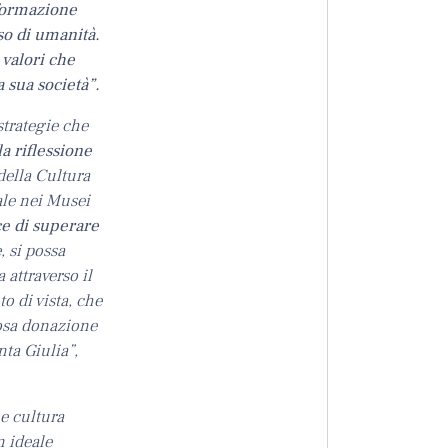
 formazione
sso di umanità.
 valori che
 sua società”.
strategie che
a riflessione
della Cultura
ale nei Musei
 di superare
, si possa
 attraverso il
o di vista, che
rosa donazione
nta Giulia”,
e cultura
n ideale