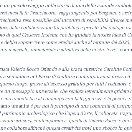
he un picco
lo viaggio nella storia di una delle aziende simbol
versi mesi fa in Franciacorta, raggiungendo poi Bergamo e arri
rtecipativa reso possibile dall’incontro di sensibilità diverse
itori, dalla collaborazione fra pubblico e privato, dal dialogo fra 
o di quel Crescere Insieme che ha guidato la nostra idea di Ca
 e debba sopravvivere come eredità anche al termine del 2023,
nio materiale, immateriale e attrattivo delle nostre terre”
, com
.
tista Valerio Rocco Orlando e alla brava curatrice Caroline Corb
era semantica nel Parco di scultura contemporanea presso il 
uesto luogo, grazie all’
accesso gratuito per tutti i visitatori
, è
re un messaggio universale, che sembra letteralmente gridato da
o e movimentista e al contempo con la leggerezza e la poetica di
iamo umanità
è per noi il principio di una comunità di patrim
 patrimonio archeologico che l’opera d’arte, lì collocata, tragu
azione artistica contemporanea, quella di Valerio Rocco e quella
ione collabora affinché questa creatività trovi uno sbocco in op