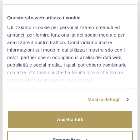
NATALE IN FRANCIACORTA: UN
PERIODO MAGICO PER VISITARLA
Dicembre 20, 2022
Questo sito web utilizza i cookie
Scopri i vigneti della Franciacorta nell’incanto della
Utilizziamo i cookie per personalizzare contenuti ed
stagione natalizia, una stagione suggestiva per regalare
annunci, per fornire funzionalità dei social media e per
Berlucchi e visitare il nostro territorio.
analizzare il nostro traffico. Condividiamo inoltre
informazioni sul modo in cui utilizza il nostro sito con i
SCOPRI
nostri partner che si occupano di analisi dei dati web,
pubblicità e social media, i quali potrebbero combinarle
con altre informazioni che ha fornito loro o che hanno
raccolto dal suo utilizzo dei loro servizi.
Mostra dettagli
Accetta tutti
NEWS
Personalizza