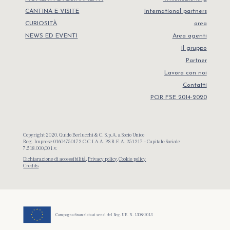
CANTINA E VISITE
International partners
CURIOSITÀ
area
NEWS ED EVENTI
Area agenti
Il gruppo
Partner
Lavora con noi
Contatti
POR FSE 2014-2020
Copyright 2020, Guido Berlucchi & C. S.p.A. a Socio Unico
Reg. Imprese 01604750172 C.C.I.A.A. BS R.E.A. 251217 – Capitale Sociale
7.518.000,00 i.v.
Dichiarazione di accessibilità
,
Privacy policy
,
Cookie policy
Credits
Campagna finanziata ai sensi del Reg. UE. N. 1308/2013